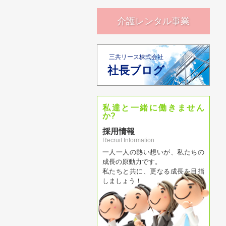
介護レンタル事業
三共リース株式会社
社長ブログ
私達と一緒に働きません
か?
採用情報
Recruit Information
一人一人の熱い想いが、私たちの
成長の原動力です。
私たちと共に、更なる成長を目指
しましょう！